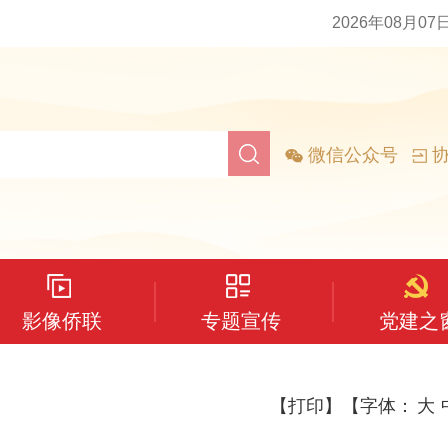
2026年08月07
微信公众号
协
影像侨联
专题宣传
党建之
【打印】
【字体：
大