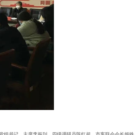
侨联党组书记、主席李振刊，四级调研员陈红超，市客联会会长姬铁