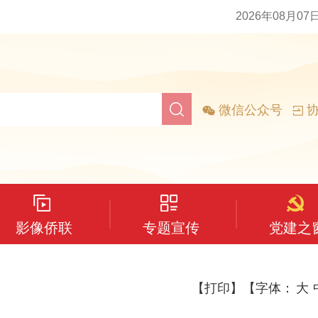
2026年08月07
微信公众号
协
影像侨联
专题宣传
党建之
【打印】
【字体：
大