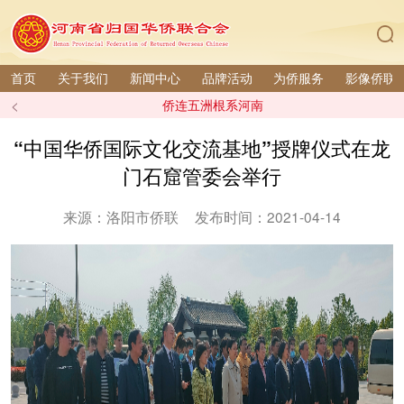
首页
关于我们
新闻中心
品牌活动
为侨服务
影像侨联
<
侨连五洲根系河南
“中国华侨国际文化交流基地”授牌仪式在龙
门石窟管委会举行
来源：洛阳市侨联
发布时间：2021-04-14