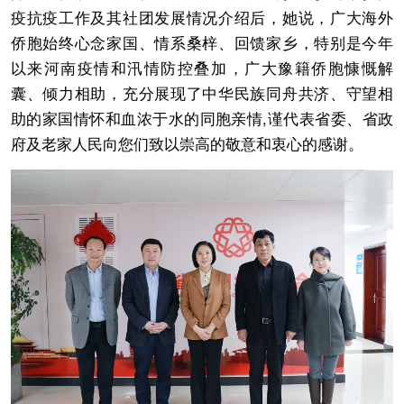
疫抗疫工作及其社团发展情况介绍后，她说，广大海外
侨胞始终心念家国、情系桑梓、回馈家乡，特别是今年
以来河南疫情和汛情防控叠加，广大豫籍侨胞慷慨解
囊、倾力相助，充分展现了中华民族同舟共济、守望相
助的家国情怀和血浓于水的同胞亲情,谨代表省委、省政
府及老家人民向您们致以崇高的敬意和衷心的感谢。