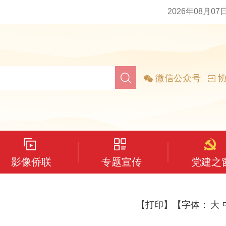
2026年08月07
微信公众号
协
影像侨联
专题宣传
党建之
【打印】
【字体：
大