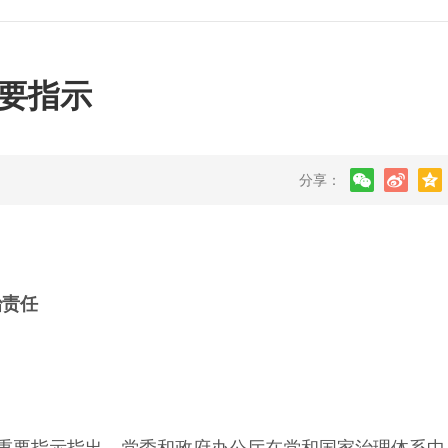
要指示
分享：
责任