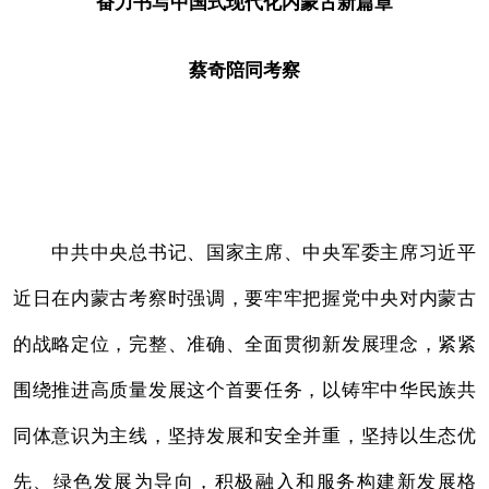
奋力书写中国式现代化内蒙古新篇章
蔡奇陪同考察
播
画
放
中
中共中央总书记、国家主席、中央军委主席习近平
视
画
频
近日在内蒙古考察时强调，要牢牢把握党中央对内蒙古
的战略定位，完整、准确、全面贯彻新发展理念，紧紧
围绕推进高质量发展这个首要任务，以铸牢中华民族共
同体意识为主线，坚持发展和安全并重，坚持以生态优
先、绿色发展为导向，积极融入和服务构建新发展格