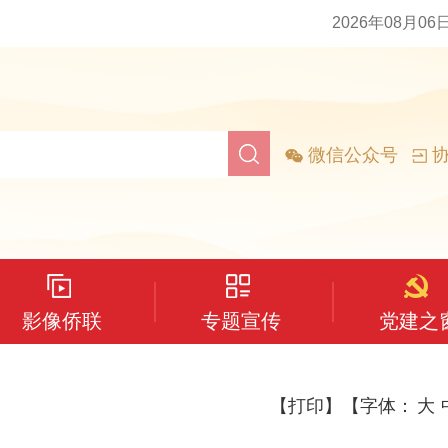
2026年08月06
微信公众号
协
影像侨联
专题宣传
党建之
【打印】
【字体：
大