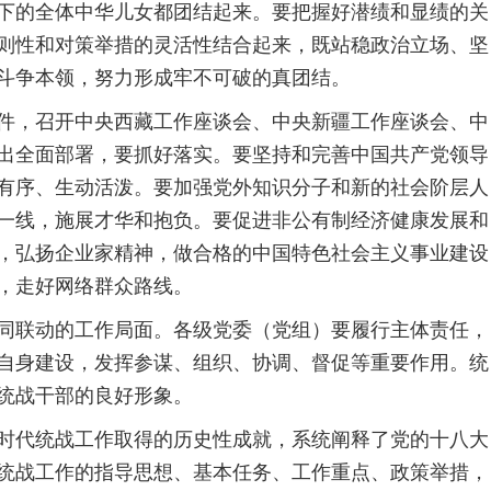
下的全体中华儿女都团结起来。要把握好潜绩和显绩的关
则性和对策举措的灵活性结合起来，既站稳政治立场、坚
斗争本领，努力形成牢不可破的真团结。
件，召开中央西藏工作座谈会、中央新疆工作座谈会、中
出全面部署，要抓好落实。要坚持和完善中国共产党领导
有序、生动活泼。要加强党外知识分子和新的社会阶层人
一线，施展才华和抱负。要促进非公有制经济健康发展和
，弘扬企业家精神，做合格的中国特色社会主义事业建设
，走好网络群众路线。
同联动的工作局面。各级党委（党组）要履行主体责任，
自身建设，发挥参谋、组织、协调、督促等重要作用。统
统战干部的良好形象。
时代统战工作取得的历史性成就，系统阐释了党的十八大
统战工作的指导思想、基本任务、工作重点、政策举措，