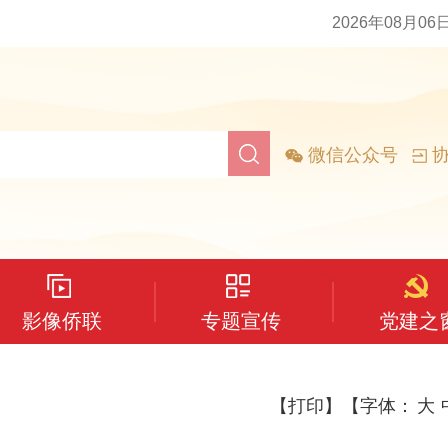
2026年08月06
微信公众号
协
影像侨联
专题宣传
党建之
【打印】
【字体：
大