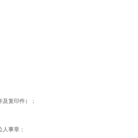
件及复印件）；
位人事章；