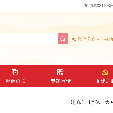
2026年08月08
微信公众号
协
影像侨联
专题宣传
党建之
【打印】
【字体：
大