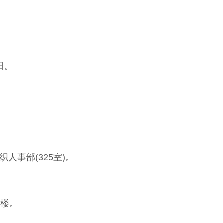
日。
0。
人事部(325室)。
公楼。