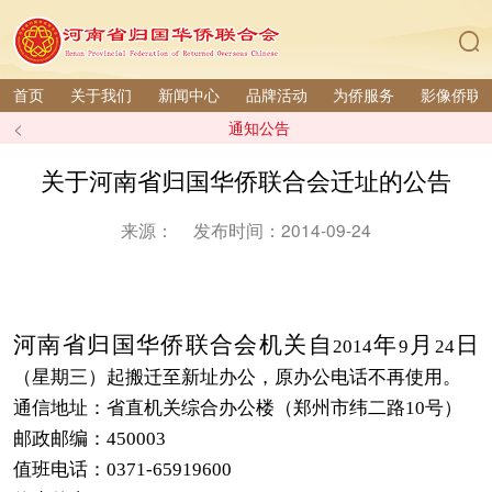
首页
关于我们
新闻中心
品牌活动
为侨服务
影像侨联
<
通知公告
关于河南省归国华侨联合会迁址的公告
来源：
发布时间：2014-09-24
河南省归国华侨联合会机关自
年
月
日
2014
9
24
（星期三）起搬迁至新址办公，原办公电话不再使用。
通信地址：省直机关综合办公楼（郑州市纬二路
10
号）
邮政邮编：
450003
值班电话：
0371-65919600